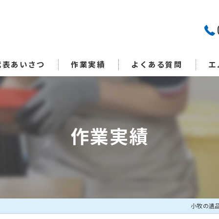
代表あいさつ
作業実績
よくある質問
エ
特
生
作業実績
終
片
見
小牧の遺