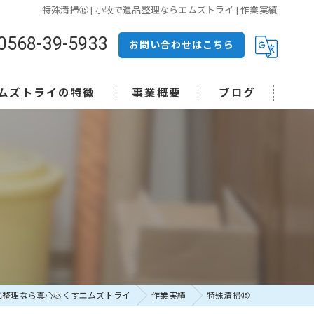
特殊清掃⑮ | 小牧で遺品整理ならエムズトライ | 作業実績
0568-39-5933
お問い合わせはこちら
ムズトライの特徴
事業概要
ブログ
殊清掃
前整理
活
付け
積り
品整理なら真心尽くすエムズトライ
作業実績
特殊清掃⑮