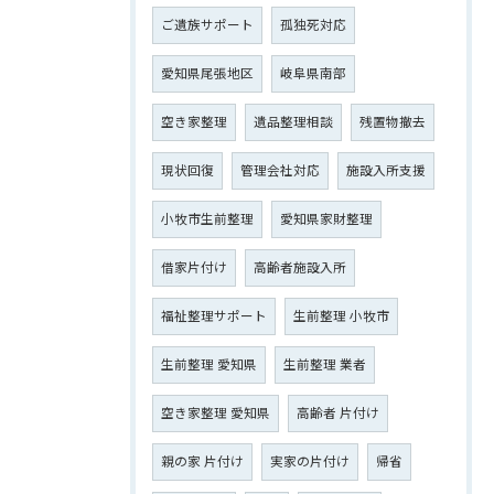
ご遺族サポート
孤独死対応
愛知県尾張地区
岐阜県南部
空き家整理
遺品整理相談
残置物撤去
現状回復
管理会社対応
施設入所支援
小牧市生前整理
愛知県家財整理
借家片付け
高齢者施設入所
福祉整理サポート
生前整理 小牧市
生前整理 愛知県
生前整理 業者
空き家整理 愛知県
高齢者 片付け
親の家 片付け
実家の片付け
帰省