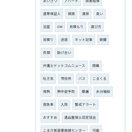
あいさつ
アパート
損害賠償
連帯保証人
保険
清掃
臭い
浴室
GW
見積もり
選び方
見積り
迷惑
ネット記事
新聞
衣類
助け合い
弁護士ドットコムニュース
頭痛
吐き気
市役所
バス
こまくる
発熱
熱中症予防
酷暑
水分補給
救急車
入院
警戒アラート
おすすめ
遺品整理士認定協会
こまき新産業振興センター
可能