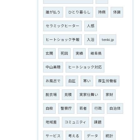
誰が払う
ひとり暮らし
持病
体調
セラミックヒーター
人感
ヒートショック予報
入浴
tenki.jp
玄関
死因
実績
岐阜県
中山美穂
ヒートショック対応
お風呂で
血圧
寒い
厚生労働省
脱衣場
見積
実家仕舞い
家財
自殺
警察庁
若者
行政
自治体
地域差
コミュニティ
課題
サービス
考える
データ
統計