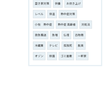
空き家対策
供養
お炊き上げ
レベル
体温
熱中症対策
小牧 熱中症
熱中症 高齢者
対処法
救急搬送
急増
仏壇
古物商
冷蔵庫
テレビ
孤独死
脱臭
オゾン
除菌
ゴミ屋敷
一軒家