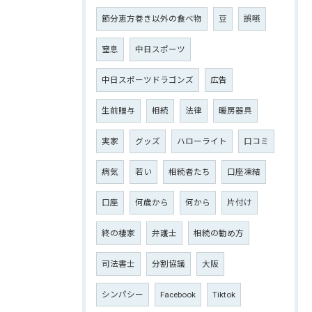
節分恵方巻き以外の食べ物
豆
誤嚥
窒息
中日スポーツ
中日スポーツドラゴンズ
広告
生前贈与
相続
法律
暖房器具
実家
グッズ
ハローライト
口コミ
病気
若い
相続者たち
口座凍結
口座
何歳から
何から
片付け
終の棲家
弁護士
相続の勧め方
司法書士
分割協議
大阪
シンパシー
Facebook
Tiktok