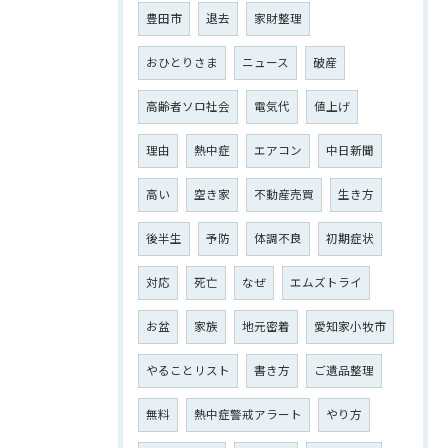
豊田市
退去
家財整理
おひとりさま
ニュース
破産
高齢者ソロ社会
電気代
値上げ
理由
熱中症
エアコン
中日新聞
高い
空き家
不動産売買
生き方
後半生
予防
体調不良
初期症状
対応
死亡
なぜ
エムズトライ
お盆
家族
地元密着
愛知家小牧市
やることリスト
書き方
ご遺品整理
無料
熱中症警戒アラート
やり方