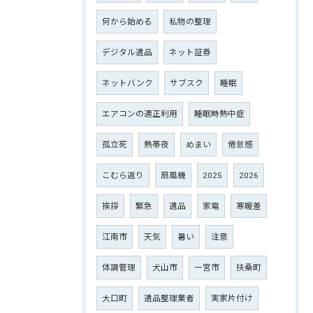
何から始める
私物の整理
デジタル遺品
ネット証券
ネットバンク
サブスク
睡眠
エアコンの適正利用
睡眠時熱中症
孤立死
熱帯夜
めまい
倦怠感
こむら返り
扇風機
2025
2026
挨拶
緊急
遺品
家電
寒暖差
江南市
天気
暑い
注意
体調管理
犬山市
一宮市
扶桑町
大口町
遺品整理業者
実家片付け