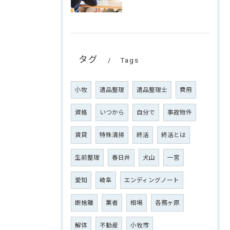
タグ
Tags
小牧
遺品整理
遺品整理士
費用
資格
いつから
自分で
事故物件
賃貸
特殊清掃
終活
終活とは
生前整理
春日井
犬山
一宮
愛知
岐阜
エンディングノート
断捨離
業者
相場
各務ヶ原
解体
不動産
小牧市