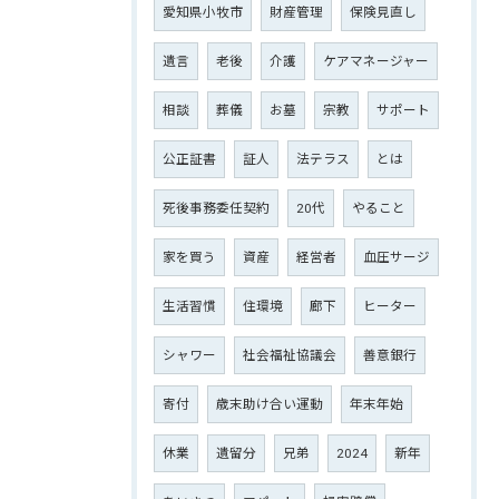
愛知県小牧市
財産管理
保険見直し
遺言
老後
介護
ケアマネージャー
相談
葬儀
お墓
宗教
サポート
公正証書
証人
法テラス
とは
死後事務委任契約
20代
やること
家を買う
資産
経営者
血圧サージ
生活習慣
住環境
廊下
ヒーター
シャワー
社会福祉協議会
善意銀行
寄付
歳末助け合い運動
年末年始
休業
遺留分
兄弟
2024
新年