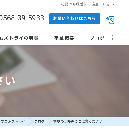
初夏の寒暖差にご注意ください
0568-39-5933
お問い合わせはこちら
ムズトライの特徴
事業概要
ブログ
殊清掃
前整理
さい
活
付け
積り
くすエムズトライ
ブログ
初夏の寒暖差にご注意ください