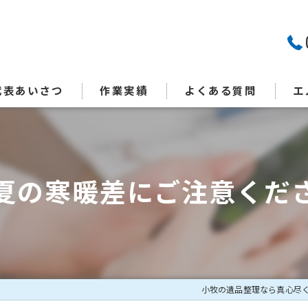
代表あいさつ
作業実績
よくある質問
エ
特
生
夏の寒暖差にご注意くだ
終
片
見
小牧の遺品整理なら真心尽