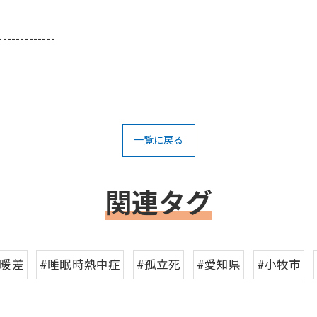
-------------
一覧に戻る
関連タグ
寒暖差
#睡眠時熱中症
#孤立死
#愛知県
#小牧市