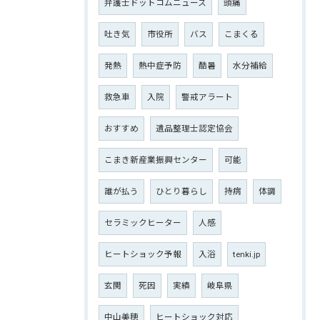
弁護士ドットコムニュース
頭痛
吐き気
市役所
バス
こまくる
発熱
熱中症予防
酷暑
水分補給
救急車
入院
警戒アラート
おすすめ
遺品整理士認定協会
こまき新産業振興センター
可能
誰が払う
ひとり暮らし
持病
体調
セラミックヒーター
人感
ヒートショック予報
入浴
tenki.jp
玄関
死因
実績
岐阜県
中山美穂
ヒートショック対応