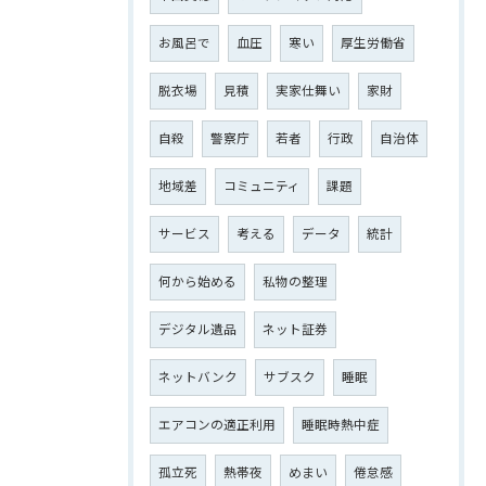
お風呂で
血圧
寒い
厚生労働省
脱衣場
見積
実家仕舞い
家財
自殺
警察庁
若者
行政
自治体
地域差
コミュニティ
課題
サービス
考える
データ
統計
何から始める
私物の整理
デジタル遺品
ネット証券
ネットバンク
サブスク
睡眠
エアコンの適正利用
睡眠時熱中症
孤立死
熱帯夜
めまい
倦怠感