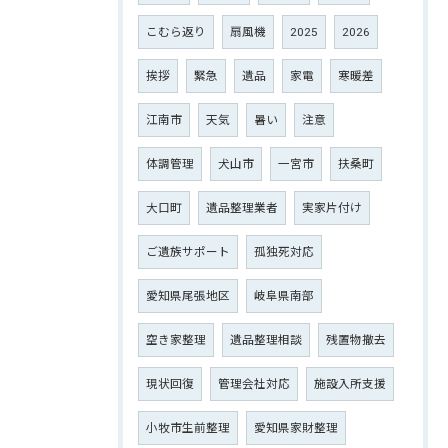
こむら返り
扇風機
2025
2026
挨拶
緊急
遺品
家電
寒暖差
江南市
天気
暑い
注意
体調管理
犬山市
一宮市
扶桑町
大口町
遺品整理業者
実家片付け
ご遺族サポート
孤独死対応
愛知県尾張地区
岐阜県南部
空き家整理
遺品整理相談
残置物撤去
現状回復
管理会社対応
施設入所支援
小牧市生前整理
愛知県家財整理