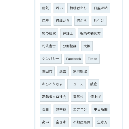
病気
若い
相続者たち
口座凍結
口座
何歳から
何から
片付け
終の棲家
弁護士
相続の勧め方
司法書士
分割協議
大阪
シンパシー
Facebook
Tiktok
豊田市
退去
家財整理
おひとりさま
ニュース
破産
高齢者ソロ社会
電気代
値上げ
理由
熱中症
エアコン
中日新聞
高い
空き家
不動産売買
生き方