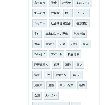
家を買う
資産
経営者
血圧サージ
生活習慣
住環境
廊下
ヒーター
シャワー
社会福祉協議会
善意銀行
寄付
歳末助け合い運動
年末年始
休業
遺留分
兄弟
2024
新年
あいさつ
アパート
損害賠償
連帯保証人
保険
清掃
臭い
浴室
GW
見積もり
選び方
見積り
迷惑
ネット記事
新聞
衣類
助け合い