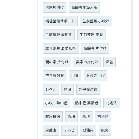
借家片付け
高齢者施設入所
福祉整理サポート
生前整理 小牧市
生前整理 愛知県
生前整理 業者
空き家整理 愛知県
高齢者 片付け
親の家 片付け
実家の片付け
帰省
空き家対策
供養
お炊き上げ
レベル
体温
熱中症対策
小牧 熱中症
熱中症 高齢者
対処法
救急搬送
急増
仏壇
古物商
冷蔵庫
テレビ
孤独死
脱臭