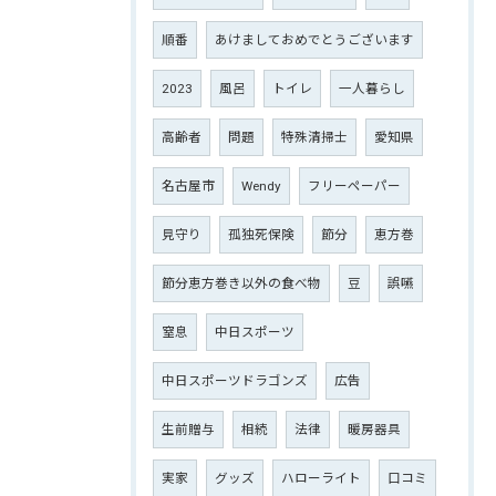
順番
あけましておめでとうございます
2023
風呂
トイレ
一人暮らし
高齢者
問題
特殊清掃士
愛知県
名古屋市
Wendy
フリーペーパー
見守り
孤独死保険
節分
恵方巻
節分恵方巻き以外の食べ物
豆
誤嚥
窒息
中日スポーツ
中日スポーツドラゴンズ
広告
生前贈与
相続
法律
暖房器具
実家
グッズ
ハローライト
口コミ