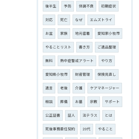
後半生
予防
体調不良
初期症状
対応
死亡
なぜ
エムズトライ
お盆
家族
地元密着
愛知家小牧市
やることリスト
書き方
ご遺品整理
無料
熱中症警戒アラート
やり方
愛知県小牧市
財産管理
保険見直し
遺言
老後
介護
ケアマネージャー
相談
葬儀
お墓
宗教
サポート
公正証書
証人
法テラス
とは
死後事務委任契約
20代
やること