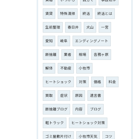
資格
いつから
自分で
事故物件
賃貸
特殊清掃
終活
終活とは
生前整理
春日井
犬山
一宮
愛知
岐阜
エンディングノート
断捨離
業者
相場
各務ヶ原
解体
不動産
小牧市
ヒートショック
対策
価格
料金
買取
症状
原因
遺言書
断捨離ブログ
内容
ブログ
軽トラック
ヒートショック対策
ゴミ屋敷片付け
小牧市天気
コツ